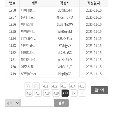
번호
제목
작성자
작성일자
1758
타이레놀 ..
3bt9bxvM
2025-11-15
1757
동네 파트..
4HdrmDNO
2025-11-15
1756
피나스테리..
StvBNnOW
2025-11-15
1755
파워맨 비..
WkBeYeld
2025-11-15
1754
남자 오래 ..
FSUOrFox
2025-11-15
1753
메벤다졸 ..
87dxjyVk
2025-11-15
1752
레비트라 ..
zL2XUxSC
2025-11-15
1751
불개미 1+1..
pqKnEltO
2025-11-15
1750
제주 시알..
Vok3UEy7
2025-11-15
1749
80벳|80bet..
hbpijp78
2025-11-15
411
412
413
414
415
420
416
417
418
419