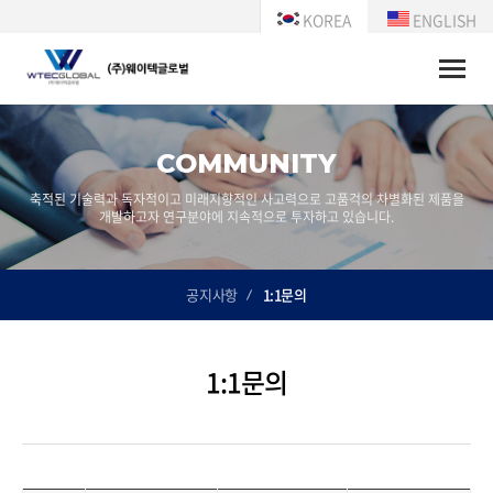
KOREA
ENGLISH
Toggle
naviga
COMMUNITY
축적된 기술력과 독자적이고 미래지향적인 사고력으로 고품걱의 차별화된 제품을
개발하고자 연구분야에 지속적으로 투자하고 있습니다.
공지사항
1:1문의
1:1문의