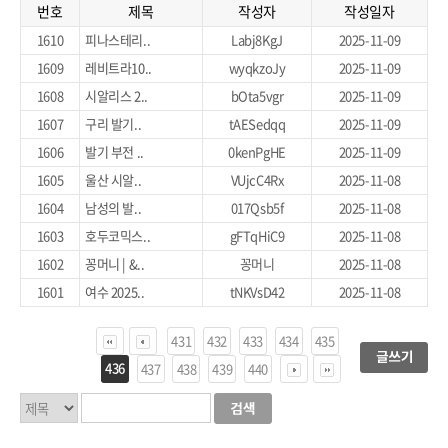
번호
제목
작성자
작성일자
1610
피나스테리..
Labj8KgJ
2025-11-09
1609
레비트라10..
wyqkzoJy
2025-11-09
1608
시알리스 2..
bOta5vgr
2025-11-09
1607
구리 발기..
tAESedqq
2025-11-09
1606
발기 부전 ..
0kenPgHE
2025-11-09
1605
울산 시알..
VUjcC4Rx
2025-11-08
1604
남성의 발..
017Qsb5f
2025-11-08
1603
호두코믹스..
gFTqHiC9
2025-11-08
1602
꽁머니 | &..
꽁머니
2025-11-08
1601
여수 2025..
tNKVsD42
2025-11-08
431
432
433
434
435
436
437
438
439
440