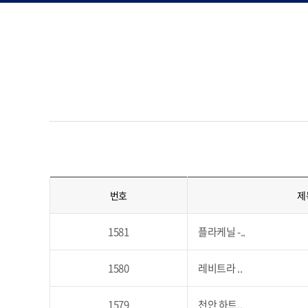
번호
제
1581
플라케닐 -..
1580
레비트라 ..
1579
천안 하트..