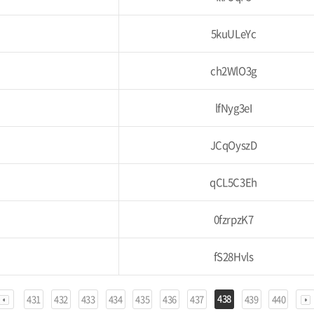
5kuULeYc
ch2WlO3g
lfNyg3eI
JCqOyszD
qCL5C3Eh
0fzrpzK7
fS28Hvls
438
431
432
433
434
435
436
437
439
440