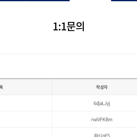
1:1문의
목
작성자
6djaLJyj
rwiVFKBm
IllrUqF5