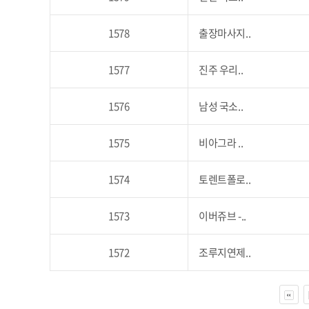
1578
출장마사지..
1577
진주 우리..
1576
남성 국소..
1575
비아그라 ..
1574
토렌트폴로..
1573
이버쥬브 -..
1572
조루지연제..