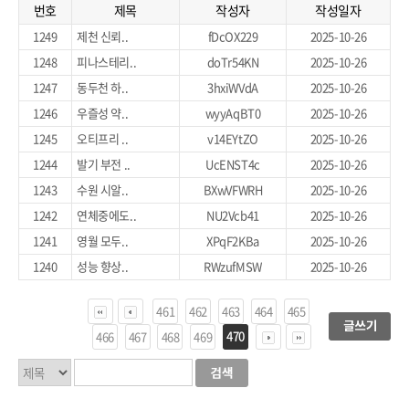
번호
제목
작성자
작성일자
1249
제천 신뢰..
fDcOX229
2025-10-26
1248
피나스테리..
doTr54KN
2025-10-26
1247
동두천 하..
3hxiWVdA
2025-10-26
1246
우즐성 약..
wyyAqBT0
2025-10-26
1245
오티프리 ..
v14EYtZO
2025-10-26
1244
발기 부전 ..
UcENST4c
2025-10-26
1243
수원 시알..
BXwVFWRH
2025-10-26
1242
연체중에도..
NU2Vcb41
2025-10-26
1241
영월 모두..
XPqF2KBa
2025-10-26
1240
성능 향상..
RWzufMSW
2025-10-26
461
462
463
464
465
470
466
467
468
469