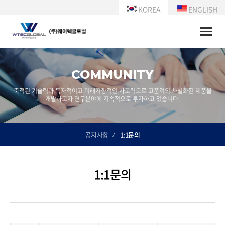
KOREA
ENGLISH
Toggle
naviga
COMMUNITY
축적된 기술력과 독자적이고 미래지향적인 사고력으로 고품걱의 차별화된 제품을
개발하고자 연구분야에 지속적으로 투자하고 있습니다.
공지사항
1:1문의
1:1문의