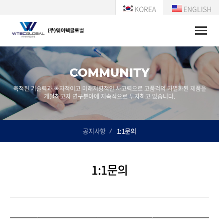
KOREA
ENGLISH
Toggle
naviga
COMMUNITY
축적된 기술력과 독자적이고 미래지향적인 사고력으로 고품걱의 차별화된 제품을
개발하고자 연구분야에 지속적으로 투자하고 있습니다.
공지사항
1:1문의
1:1문의