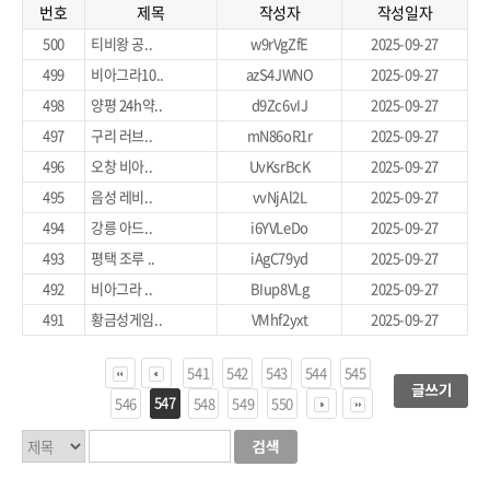
번호
제목
작성자
작성일자
500
티비왕 공..
w9rVgZfE
2025-09-27
499
비아그라10..
azS4JWNO
2025-09-27
498
양평 24h약..
d9Zc6vIJ
2025-09-27
497
구리 러브..
mN86oR1r
2025-09-27
496
오창 비아..
UvKsrBcK
2025-09-27
495
음성 레비..
vvNjAl2L
2025-09-27
494
강릉 아드..
i6YVLeDo
2025-09-27
493
평택 조루 ..
iAgC79yd
2025-09-27
492
비아그라 ..
BIup8VLg
2025-09-27
491
황금성게임..
VMhf2yxt
2025-09-27
541
542
543
544
545
547
546
548
549
550