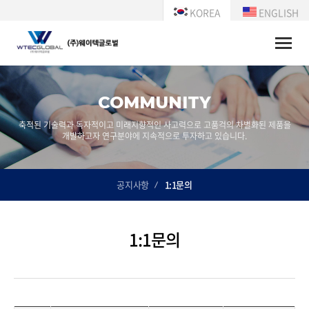
KOREA
ENGLISH
Toggle
naviga
COMMUNITY
축적된 기술력과 독자적이고 미래지향적인 사고력으로 고품걱의 차별화된 제품을
개발하고자 연구분야에 지속적으로 투자하고 있습니다.
공지사항
1:1문의
1:1문의