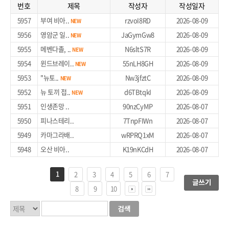
번호
제목
작성자
작성일자
5957
부여 비아..
rzvoI8RD
2026-08-09
NEW
5956
영암군 일..
JaGymGw8
2026-08-09
NEW
5955
메벤다졸, ..
N6sltS7R
2026-08-09
NEW
5954
윈드브레이..
55nLH8GH
2026-08-09
NEW
5953
"뉴토..
Nw3jfztC
2026-08-09
NEW
5952
뉴 토끼 접..
d6TBtqkI
2026-08-09
NEW
5951
인생존망 ..
90nzCyMP
2026-08-07
5950
피나스테리..
7TnpFIWn
2026-08-07
5949
카마그라배..
wRPRQ1xM
2026-08-07
5948
오산 비아..
K19nKCdH
2026-08-07
1
2
3
4
5
6
7
8
9
10