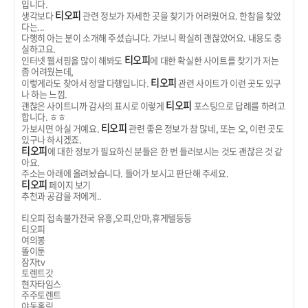
입니다.
티오피
생각보다
관련 정보가 자세한 곳을 찾기가 어려웠어요. 한참을 찾았
다는...
다행히 아는 분이 소개해 주셨습니다. 가보니 확실히 괜찮았어요. 내용도 충
실하고요.
티오피
인터넷 웹서핑을 많이 해봐도
에 대한 확실한 사이트를 찾기가 저는
좀 어려웠는데,
티오피
이렇게라도 찾아서 정말 다행입니다.
관련 사이트가 이런 곳도 있구
나 하는 느낌.
티오피
괜찮은 사이트니까 감사의 표시로 이렇게
포스팅으로 답례를 하려고
합니다. ㅎㅎ
티오피
가보시면 아실 거예요.
관련 좋은 정보가 참 많네, 또는 오, 이런 곳도
있구나 하시겠죠.
티오피
에 대한 정보가 필요하신 분들은 한 번 들러보시는 것도 괜찮은 것 같
아요.
주소는 아래에 올려놨습니다. 들어가 보시고 판단해 주세요.
티오피
페이지 보기
추천과 공감을 저에게..
티오피 접속불가전국 유흥,오피,안마,휴게텔등등
티오피
여의봉
똘이툰
잠자tv
토렌트갓
현자타임스
주주토렌트
야동홀릭