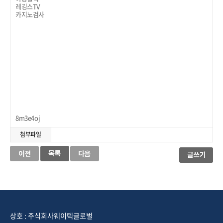
레깅스TV
카지노검사
8m3e4oj
첨부파일
상호 : 주식회사웨이텍글로벌