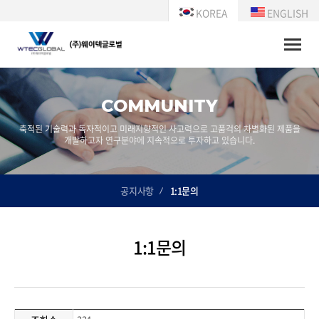
KOREA
ENGLISH
Toggle
naviga
COMMUNITY
축적된 기술력과 독자적이고 미래지향적인 사고력으로 고품걱의 차별화된 제품을
개발하고자 연구분야에 지속적으로 투자하고 있습니다.
공지사항
1:1문의
1:1문의