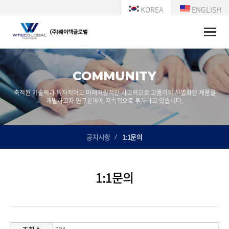
KOREA
ENGLISH
Toggle
naviga
COMMUNITY
축적된 기술력과 독자적이고 미래지향적인 사고력으로 고품걱의 차별화된 제품을
개발하고자 연구분야에 지속적으로 투자하고 있습니다.
공지사항
1:1문의
1:1문의