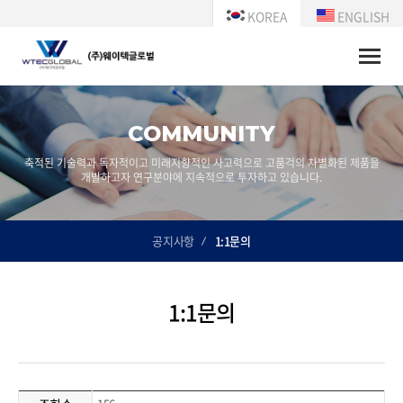
KOREA
ENGLISH
Toggle
naviga
COMMUNITY
축적된 기술력과 독자적이고 미래지향적인 사고력으로 고품걱의 차별화된 제품을
개발하고자 연구분야에 지속적으로 투자하고 있습니다.
공지사항
1:1문의
1:1문의