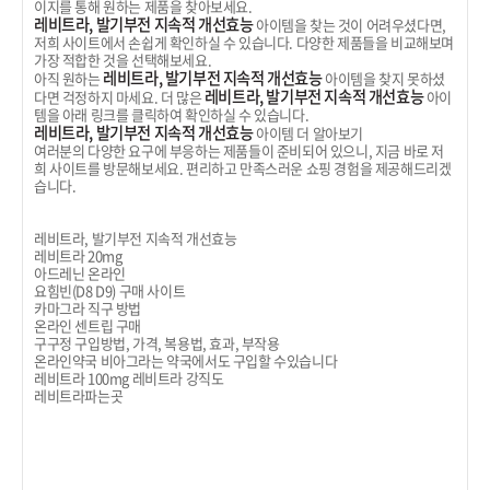
이지를 통해 원하는 제품을 찾아보세요.
레비트라, 발기부전 지속적 개선효능
아이템을 찾는 것이 어려우셨다면,
저희 사이트에서 손쉽게 확인하실 수 있습니다. 다양한 제품들을 비교해보며
가장 적합한 것을 선택해보세요.
레비트라, 발기부전 지속적 개선효능
아직 원하는
아이템을 찾지 못하셨
레비트라, 발기부전 지속적 개선효능
다면 걱정하지 마세요. 더 많은
아이
템을 아래 링크를 클릭하여 확인하실 수 있습니다.
레비트라, 발기부전 지속적 개선효능
아이템 더 알아보기
여러분의 다양한 요구에 부응하는 제품들이 준비되어 있으니, 지금 바로 저
희 사이트를 방문해보세요. 편리하고 만족스러운 쇼핑 경험을 제공해드리겠
습니다.
레비트라, 발기부전 지속적 개선효능
레비트라 20mg
아드레닌 온라인
요힘빈(D8 D9) 구매 사이트
카마그라 직구 방법
온라인 센트립 구매
구구정 구입방법, 가격, 복용법, 효과, 부작용
온라인약국 비아그라는 약국에서도 구입할 수있습니다
레비트라 100mg 레비트라 강직도
레비트라파는곳