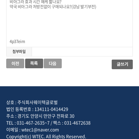
비아그라 효과 시간 왜케 짧나요?
약국 비아그라 처방전없이 구매되나요?(강남 발기부전)
4p37eim
첨부파일
상호 : 주식회사웨이텍글로벌
법인 등록번호 : 134111-0414429
주소 : 경기도 안양시 만안구 전파로 30
TEL : 031-467-2635~7 / 팩스 : 031-4672638
이메일 : wtec1@naver.com
Copyright(c) WTEC. All Rights Reserved.