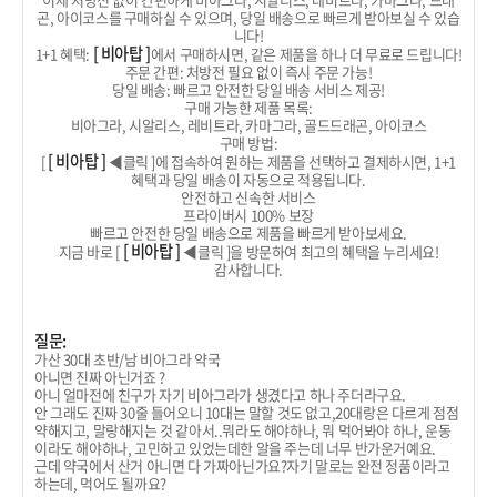
곤, 아이코스를 구매하실 수 있으며, 당일 배송으로 빠르게 받아보실 수 있습
니다!
[ 비아탑 ]
1+1 혜택:
에서 구매하시면, 같은 제품을 하나 더 무료로 드립니다!
주문 간편: 처방전 필요 없이 즉시 주문 가능!
당일 배송: 빠르고 안전한 당일 배송 서비스 제공!
구매 가능한 제품 목록:
비아그라, 시알리스, 레비트라, 카마그라, 골드드래곤, 아이코스
구매 방법:
[ 비아탑 ]
[
◀클릭 ]에 접속하여 원하는 제품을 선택하고 결제하시면, 1+1
혜택과 당일 배송이 자동으로 적용됩니다.
안전하고 신속한 서비스
프라이버시 100% 보장
빠르고 안전한 당일 배송으로 제품을 빠르게 받아보세요.
[ 비아탑 ]
지금 바로 [
◀클릭 ]을 방문하여 최고의 혜택을 누리세요!
감사합니다.
질문:
가산 30대 초반/남 비아그라 약국
아니면 진짜 아닌거죠 ?
아니 얼마전에 친구가 자기 비아그라가 생겼다고 하나 주더라구요.
안 그래도 진짜 30줄 들어오니 10대는 말할 것도 없고,20대랑은 다르게 점점
약해지고, 말랑해지는 것 같아서..뭐라도 해야하나, 뭐 먹어봐야 하나, 운동
이라도 해야하나, 고민하고 있었는데한 알을 주는데 너무 반가운거예요.
근데 약국에서 산거 아니면 다 가짜아닌가요?자기 말로는 완전 정품이라고
하는데, 먹어도 될까요?