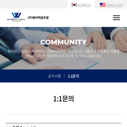
KOREA
ENGLISH
Toggle
naviga
COMMUNITY
축적된 기술력과 독자적이고 미래지향적인 사고력으로 고품걱의 차별화된 제품을
개발하고자 연구분야에 지속적으로 투자하고 있습니다.
공지사항
1:1문의
1:1문의