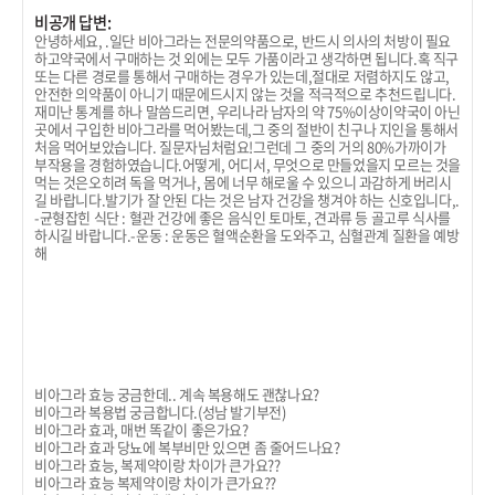
비공개 답변:
안녕하세요, .일단 비아그라는 전문의약품으로, 반드시 의사의 처방이 필요
하고약국에서 구매하는 것 외에는 모두 가품이라고 생각하면 됩니다.혹 직구
또는 다른 경로를 통해서 구매하는 경우가 있는데,절대로 저렴하지도 않고,
안전한 의약품이 아니기 때문에드시지 않는 것을 적극적으로 추천드립니다.
재미난 통계를 하나 말씀드리면, 우리나라 남자의 약 75%이상이약국이 아닌
곳에서 구입한 비아그라를 먹어봤는데,그 중의 절반이 친구나 지인을 통해서
처음 먹어보았습니다. 질문자님처럼요!그런데 그 중의 거의 80%가까이가
부작용을 경험하였습니다.어떻게, 어디서, 무엇으로 만들었을지 모르는 것을
먹는 것은오히려 독을 먹거나, 몸에 너무 해로울 수 있으니 과감하게 버리시
길 바랍니다.발기가 잘 안된 다는 것은 남자 건강을 챙겨야 하는 신호입니다,.
-균형잡힌 식단 : 혈관 건강에 좋은 음식인 토마토, 견과류 등 골고루 식사를
하시길 바랍니다.-운동 : 운동은 혈액순환을 도와주고, 심혈관계 질환을 예방
해
비아그라 효능 궁금한데.. 계속 복용해도 괜찮나요?
비아그라 복용법 궁금합니다.(성남 발기부전)
비아그라 효과, 매번 똑같이 좋은가요?
비아그라 효과 당뇨에 복부비만 있으면 좀 줄어드나요?
비아그라 효능, 복제약이랑 차이가 큰가요??
비아그라 효능 복제약이랑 차이가 큰가요??