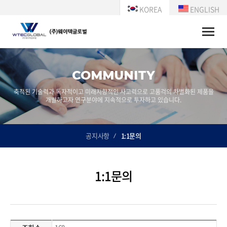
KOREA
ENGLISH
Toggle
naviga
COMMUNITY
축적된 기술력과 독자적이고 미래지향적인 사고력으로 고품걱의 차별화된 제품을
개발하고자 연구분야에 지속적으로 투자하고 있습니다.
공지사항
1:1문의
1:1문의