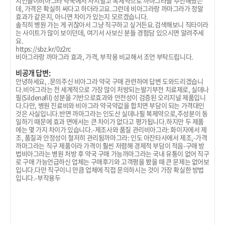
지인들이비아그라 약국에서 사지말고 복제약으로 까마그라를 추천해줬는
데, 가격은 확실히 싸다고 하더라고요.그런데 비아그라랑 까마그라가 정말
효과가 같은지, 아니면 차이가 있는지 모르겠습니다.
솔직히 병원 가는 게 귀찮아서 그냥 직구하고 싶거든요.검색해보니 직타이라
는 사이트가 많이 보이던데, 여기서 사보신 분들 경험담 있으시면 알려주세
요.
https://sbz.kr/0z2rc
비아그라랑 까마그라 효과, 가격, 부작용 비교해서 조언 부탁드립니다.
비공개 답변:
안녕하세요, .문의주신 비아그라 약국 구매 관련하여 답변 도와드리겠습니
다.비아그라는 전 세계적으로 가장 많이 처방되는발기부전 치료제로, 실데나
필(Sildenafil) 성분을 기반으로효과와 안전성이 검증된 오리지널 제품입니
다.다만, 병원 진료비와 비아그라 약국약값을 합치면 부담이 되는 가격대인
것은 사실입니다.반면 까마그라는 인도산 실데나필 복제약으로,주성분이 동
일하기 때문에 효과 면에서는 큰 차이가 없다고 평가됩니다.하지만 두 제품
에는 몇 가지 차이가 있습니다.-제조사와 품질 관리비아그라: 화이자에서 제
조, 품질과 안정성이 철저히 관리됨까마그라: 인도 아잔타사에서 제조,-가격
까마그라는 직구 제품이라 가격이 훨씬 저렴해 경제적 부담이 적음-구매 방
법비아그라는 병원 처방 후 약국 구매 가능까마그라는 국내 유통이 없어 직구
로 구매 가능언급하신 업체는 구매후기와 고객평을 봤을 때 큰 문제는 없어보
입니다.다만 직구이니 만큼 업체에 직접 문의하시는 것이 가장 확실한 방법
입니다.-부작용두