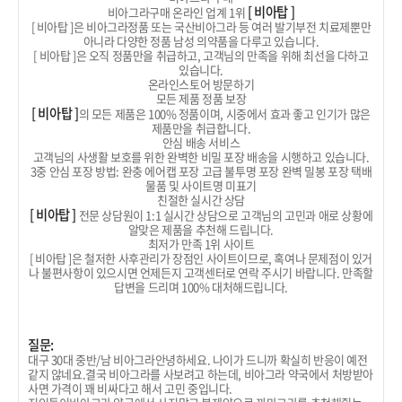
[ 비아탑 ]
비아그라구매 온라인 업계 1위
[ 비아탑 ]은 비아그라정품 또는 국산비아그라 등 여러 발기부전 치료제뿐만
아니라 다양한 정품 남성 의약품을 다루고 있습니다.
[ 비아탑 ]은 오직 정품만을 취급하고, 고객님의 만족을 위해 최선을 다하고
있습니다.
온라인스토어 방문하기
모든 제품 정품 보장
[ 비아탑 ]
의 모든 제품은 100% 정품이며, 시중에서 효과 좋고 인기가 많은
제품만을 취급합니다.
안심 배송 서비스
고객님의 사생활 보호를 위한 완벽한 비밀 포장 배송을 시행하고 있습니다.
3중 안심 포장 방법: 완충 에어캡 포장 고급 불투명 포장 완벽 밀봉 포장 택배
물품 및 사이트명 미표기
친절한 실시간 상담
[ 비아탑 ]
전문 상담원이 1:1 실시간 상담으로 고객님의 고민과 애로 상황에
알맞은 제품을 추천해 드립니다.
최저가 만족 1위 사이트
[ 비아탑 ]은 철저한 사후관리가 장점인 사이트이므로, 혹여나 문제점이 있거
나 불편사항이 있으시면 언제든지 고객센터로 연락 주시기 바랍니다. 만족할
답변을 드리며 100% 대처해드립니다.
질문:
대구 30대 중반/남 비아그라안녕하세요. 나이가 드니까 확실히 반응이 예전
같지 않네요.결국 비아그라를 사보려고 하는데, 비아그라 약국에서 처방받아
사면 가격이 꽤 비싸다고 해서 고민 중입니다.