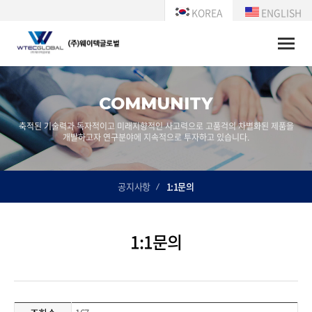
KOREA
ENGLISH
Toggle
naviga
COMMUNITY
축적된 기술력과 독자적이고 미래지향적인 사고력으로 고품걱의 차별화된 제품을
개발하고자 연구분야에 지속적으로 투자하고 있습니다.
공지사항
1:1문의
1:1문의