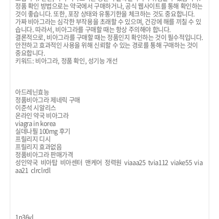
정품 확인 방법으로는 약국에서 구매하거나, 공식 웹사이트를 통해 확인하는
것이 좋습니다. 또한, 포장 상태와 유통기한을 체크하는 것도 중요합니다.
가짜 비아그라는 심각한 부작용을 초래할 수 있으며, 건강에 해를 끼칠 수 있
습니다. 따라서, 비아그라를 구매할 때는 항상 주의해야 합니다.
결론적으로, 비아그라를 구매할 때는 정품인지 확인하는 것이 필수적입니다.
안전하고 효과적인 사용을 위해 신뢰할 수 있는 경로를 통해 구매하는 것이
중요합니다.
키워드: 비아그라, 정품 확인, 성기능 개선
아드레닌효능
정품비아그라 제네릭 구매
이준석 시알리스
온라인 약국 비아그라
viagra in korea
실데나필 100mg 후기
프릴리지 디시
프릴리지 효과없음
정품비아그라 판매가격
성인약국
비아탑
비아센터
맨케어
정력원
viaaa25
tvia112
viake55
via
aa21
clrclrdl
1p36yl