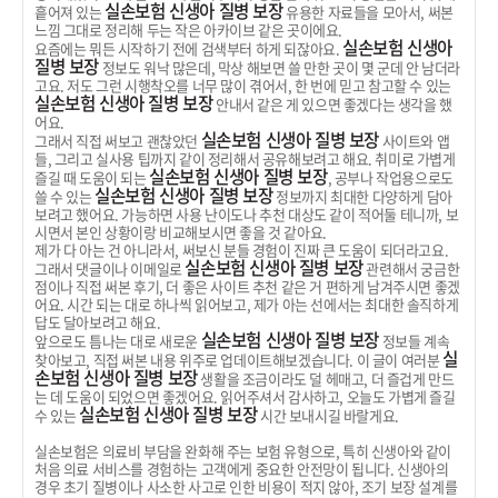
실손보험 신생아 질병 보장
흩어져 있는
유용한 자료들을 모아서, 써본
느낌 그대로 정리해 두는 작은 아카이브 같은 곳이에요.
실손보험 신생아
요즘에는 뭐든 시작하기 전에 검색부터 하게 되잖아요.
질병 보장
정보도 워낙 많은데, 막상 해보면 쓸 만한 곳이 몇 군데 안 남더라
고요. 저도 그런 시행착오를 너무 많이 겪어서, 한 번에 믿고 참고할 수 있는
실손보험 신생아 질병 보장
안내서 같은 게 있으면 좋겠다는 생각을 했
어요.
실손보험 신생아 질병 보장
그래서 직접 써보고 괜찮았던
사이트와 앱
들, 그리고 실사용 팁까지 같이 정리해서 공유해보려고 해요. 취미로 가볍게
실손보험 신생아 질병 보장
즐길 때 도움이 되는
, 공부나 작업용으로도
실손보험 신생아 질병 보장
쓸 수 있는
정보까지 최대한 다양하게 담아
보려고 했어요. 가능하면 사용 난이도나 추천 대상도 같이 적어둘 테니까, 보
시면서 본인 상황이랑 비교해보시면 좋을 것 같아요.
제가 다 아는 건 아니라서, 써보신 분들 경험이 진짜 큰 도움이 되더라고요.
실손보험 신생아 질병 보장
그래서 댓글이나 이메일로
관련해서 궁금한
점이나 직접 써본 후기, 더 좋은 사이트 추천 같은 거 편하게 남겨주시면 좋겠
어요. 시간 되는 대로 하나씩 읽어보고, 제가 아는 선에서는 최대한 솔직하게
답도 달아보려고 해요.
실손보험 신생아 질병 보장
앞으로도 틈나는 대로 새로운
정보들 계속
실
찾아보고, 직접 써본 내용 위주로 업데이트해보겠습니다. 이 글이 여러분
손보험 신생아 질병 보장
생활을 조금이라도 덜 헤매고, 더 즐겁게 만드
는 데 도움이 되었으면 좋겠어요. 읽어주셔서 감사하고, 오늘도 가볍게 즐길
실손보험 신생아 질병 보장
수 있는
시간 보내시길 바랄게요.
실손보험은 의료비 부담을 완화해 주는 보험 유형으로, 특히 신생아와 같이
처음 의료 서비스를 경험하는 고객에게 중요한 안전망이 됩니다. 신생아의
경우 초기 질병이나 사소한 사고로 인한 비용이 적지 않아, 조기 보장 설계를