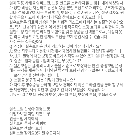
실제 적용 사례를 살펴보면, 보장 한도를 초과하지 않는 범위 내에서 보험사
가 정한 비율만 차감하고 남은 비용을 본인 부담으로 처리하는 구조가 확인됩
니다. 선택에 있어서는 보장 범위, 보험료, 고객 지원 서비스, 청구 절차의 원
활함 등을 비교하여 최적의 상품을 찾아보는 것이 중요합니다.
실손보험은 의료비 상승이라는 사회적 리스크에 대비하는 실질적인 수단으
로, 특히 신생아와 같은 취약 계층에게 적극적인 보장 효과를 발휘합니다. 적
절한 보장 한도와 합리적인 보험료를 갖춘 상품을 선택함으로써, 예상치 못
한 의료 비용으로 인한 경제적 부담을 크게 경감시킬 수 있습니다.
자주 묻는 질문(Q&A)
Q: 신생아 실손보험은 언제 가입하는 것이 가장 적기인가요?
A: 출생 직후부터 가능한 시점에서 가입하면 보험료가 저렴해질 뿐만 아니
라, 초기 질병에 대한 보장도 빠르게 시작할 수 있어 조기 설계가 권장됩니다.
Q: 실손보험과 종합보험의 차이는 무엇인가요?
A: 실손보험은 실제 의료비 지출을 기준으로 보상하는 반면, 종합보험은 정
해진 금액을 제공하거나 다양한 특약이 포함된 경우가 많습니다. 필요에 따
라 보장 방식을 선택하면 됩니다.
Q: 보험금 청구 절차는 어떻게 진행하나요?
A: 치료 후 영수증을 준비해 보험사 홈페이지 혹은 모바일 앱을 통해 청구서
를 제출하면, 서류 확인 후 일정 기간 내에 보험금이 지급됩니다.
키워드: 실손보험, 신생아 보장, 어린이 보험, 보장성 보험, 보험금 청구
실손보험 신생아 질병 보장
여행자보험 여행 지연 보장
연금보험 세제혜택
실손보험 특약 선택 방법
실손보험 생활비 보장
실버보험 장기요양지원 수급자격