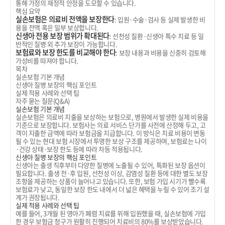
통해 가정의 재정적 안정을 도모할 수 있습니다.
핵심 요약
실손보험은 의료비 전액을 보장한다
: 입원·수술·검사 등 실제 발생한 비
용을 전액 혹은 일부 보상합니다.
신생아 전용 보장 범위가 확대된다
: 선천성 질환·신생아 특수 치료 등 일
반적인 질병 외 추가 보장이 가능합니다.
보험료와 보장 한도를 비교해야 한다
: 보장 내용과 비용을 신중히 검토해
가성비를 따져야 합니다.
목차
실손보험 기본 개념
신생아 질병 보장의 핵심 포인트
실제 적용 사례와 선택 팁
자주 묻는 질문(Q&A)
실손보험 기본 개념
실손보험은 의료비 지출을 보상하는 보험으로, 병원에서 발생한 실제 비용을
기준으로 보장합니다. 보험사는 의료 서비스 단가를 사전에 산정해 두고, 고
객이 지출한 금액에 따라 보험금을 지급합니다. 이 방식은 치료 비용이 변동
될 수 있는 현대 보험 시장에서 투명한 보상 구조를 제공하며, 보험료는 나이
·건강 상태·보장 한도 등에 따라 차등 적용됩니다.
신생아 질병 보장의 핵심 포인트
신생아는 출생 직후부터 다양한 질병에 노출될 수 있어, 특화된 보장 옵션이
필요합니다. 출생 전·후 입원, 선천성 이상, 감염성 질환 등에 대한 별도 보장
조항을 제공하는 상품이 늘어나고 있습니다. 또한, 보험 가입 시기가 빨수록
보험료가 낮고, 동일한 보장 한도 내에서 더 넓은 혜택을 누릴 수 있어 조기 설
계가 권장됩니다.
실제 적용 사례와 선택 팁
예를 들어, 3개월 된 영아가 폐렴 치료를 위해 입원했을 때, 실손보험에 가입
한 경우 보험금 청구가 원활히 진행되어 치료비의 80%를 보상받았습니다.