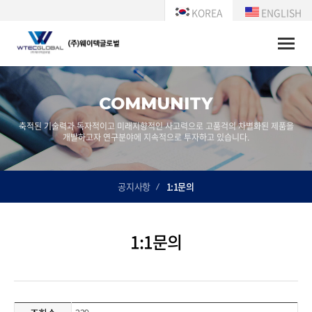
KOREA
ENGLISH
Toggle
naviga
COMMUNITY
축적된 기술력과 독자적이고 미래지향적인 사고력으로 고품걱의 차별화된 제품을
개발하고자 연구분야에 지속적으로 투자하고 있습니다.
공지사항
1:1문의
1:1문의