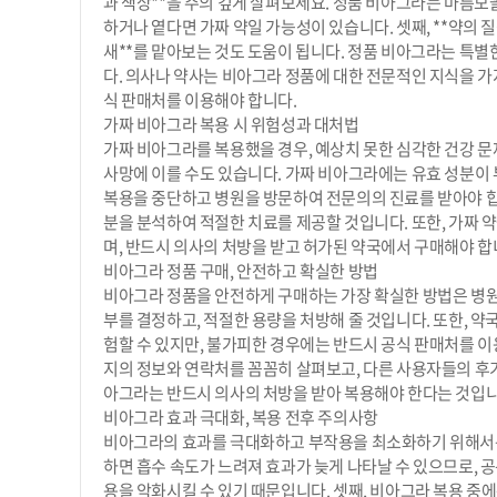
과 색상**을 주의 깊게 살펴보세요. 정품 비아그라는 마름모꼴의 
하거나 옅다면 가짜 약일 가능성이 있습니다. 셋째, **약의 
새**를 맡아보는 것도 도움이 됩니다. 정품 비아그라는 특별한
다. 의사나 약사는 비아그라 정품에 대한 전문적인 지식을 가
식 판매처를 이용해야 합니다.
가짜 비아그라 복용 시 위험성과 대처법
가짜 비아그라를 복용했을 경우, 예상치 못한 심각한 건강 문제
사망에 이를 수도 있습니다. 가짜 비아그라에는 유효 성분이 
복용을 중단하고 병원을 방문하여 전문의의 진료를 받아야 합니
분을 분석하여 적절한 치료를 제공할 것입니다. 또한, 가짜 
며, 반드시 의사의 처방을 받고 허가된 약국에서 구매해야 합
비아그라 정품 구매, 안전하고 확실한 방법
비아그라 정품을 안전하게 구매하는 가장 확실한 방법은 병원
부를 결정하고, 적절한 용량을 처방해 줄 것입니다. 또한, 
험할 수 있지만, 불가피한 경우에는 반드시 공식 판매처를 이
지의 정보와 연락처를 꼼꼼히 살펴보고, 다른 사용자들의 후기
아그라는 반드시 의사의 처방을 받아 복용해야 한다는 것입니다
비아그라 효과 극대화, 복용 전후 주의사항
비아그라의 효과를 극대화하고 부작용을 최소화하기 위해서는 
하면 흡수 속도가 느려져 효과가 늦게 나타날 수 있으므로, 
용을 악화시킬 수 있기 때문입니다. 셋째, 비아그라 복용 중