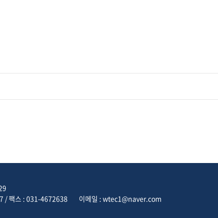
29
7 / 팩스 : 031-4672638
이메일 : wtec1@naver.com