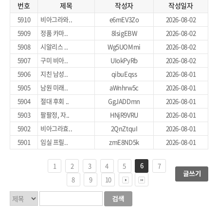
번호
제목
작성자
작성일자
5910
비아그라와..
e6mEV3Zo
2026-08-02
5909
정품 카마..
8lsigEBW
2026-08-02
5908
시알리스 ..
Wg5UOMmi
2026-08-02
5907
구미 비아..
UIokPyRb
2026-08-02
5906
지친 남성..
qibuEqss
2026-08-01
5905
남원 미래..
aWnhrw5c
2026-08-01
5904
절대 후회 ..
GgJADDmn
2026-08-01
5903
팔팔정, 자..
HNjR9VRU
2026-08-01
5902
비아그라효..
2QnZtquI
2026-08-01
5901
임실 프릴..
zmE8ND5k
2026-08-01
6
1
2
3
4
5
7
8
9
10