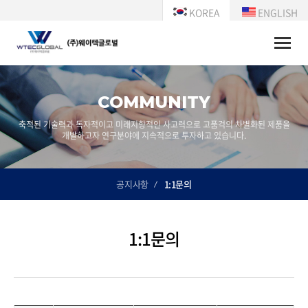
KOREA
ENGLISH
Toggle
naviga
COMMUNITY
축적된 기술력과 독자적이고 미래지향적인 사고력으로 고품걱의 차별화된 제품을
개발하고자 연구분야에 지속적으로 투자하고 있습니다.
공지사항
1:1문의
1:1문의